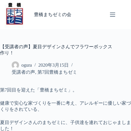
コ
ン
豊橋まちゼミの会
テ
ン
ツ
へ
ス
キ
【受講者の声】夏目デザインさんでフラワーボックス
ッ
作り！
プ
ogura
2020年3月15日
受講者の声
,
第7回豊橋まちゼミ
第7回目を迎えた「豊橋まちゼミ」。
健康で安心な家づくりを一番に考え、アレルギーに優しい家づ
くりをされている、
夏目デザインさんのまちゼミに、子供達を連れておじゃましま
した！