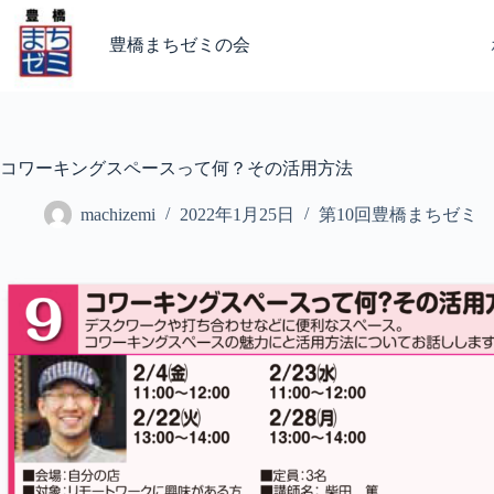
コ
ン
豊橋まちゼミの会
テ
ン
ツ
へ
ス
コワーキングスペースって何？その活用方法
キ
ッ
machizemi
2022年1月25日
第10回豊橋まちゼミ
プ