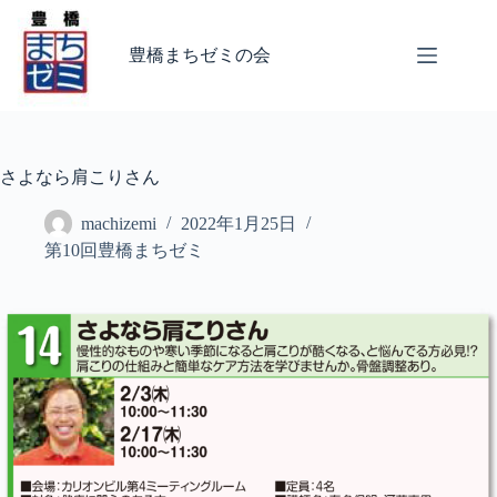
コ
ン
豊橋まちゼミの会
テ
ン
ツ
へ
ス
キ
さよなら肩こりさん
ッ
プ
machizemi
2022年1月25日
第10回豊橋まちゼミ