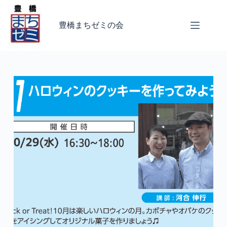
コ
ン
豊橋まちゼミの会
テ
ン
ツ
へ
ス
キ
ッ
プ